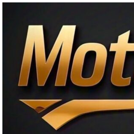
Ir
al
contenido