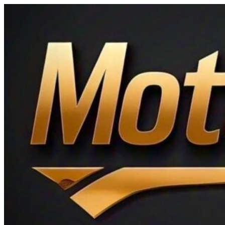
Ir
al
contenido