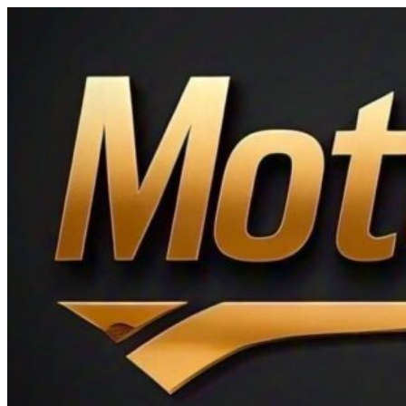
Ir
al
contenido