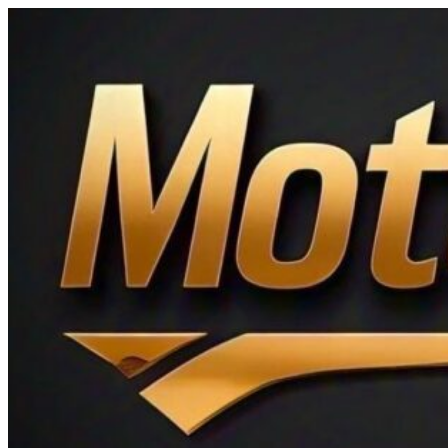
Ir
al
contenido