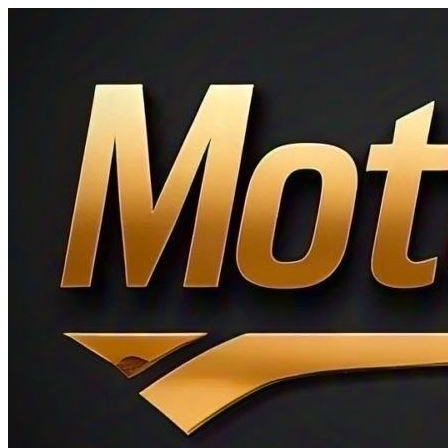
Ir
al
contenido