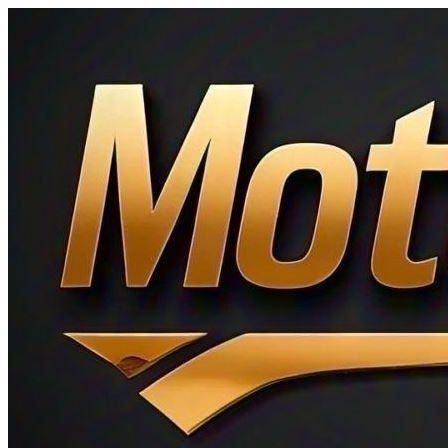
Ir
al
contenido