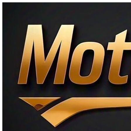
Ir
al
contenido