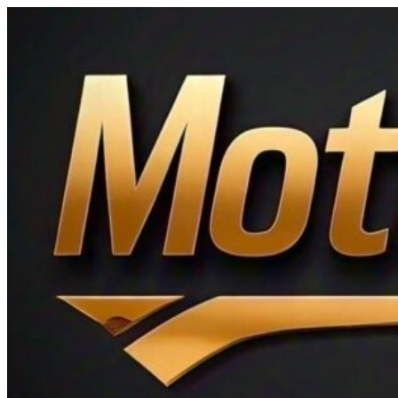
Ir
al
contenido