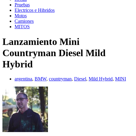
Pruebas
Electricos e Hibridos
Motos
Camiones
MITOS
Lanzamiento Mini
Countryman Diesel Mild
Hybrid
argentina
,
BMW
,
countryman
,
Diesel
,
Mild Hybrid
,
MINI