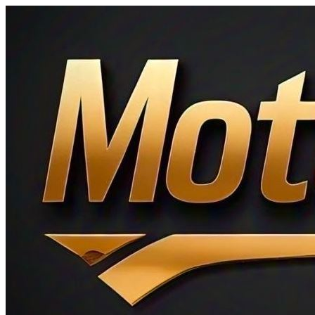
Ir
al
contenido