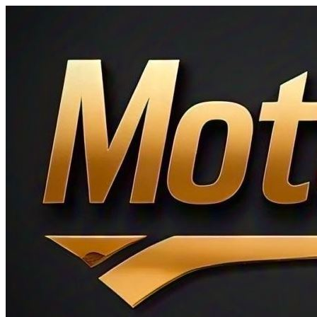
Ir
al
contenido