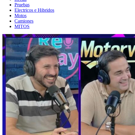
Pruebas
Electricos e Hibridos
Motos
Camiones
MITOS