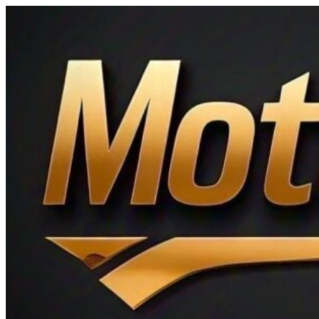
Ir
al
contenido