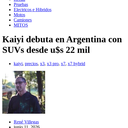
Pruebas
Electricos e Hibridos
Motos
Camiones
MITOS
Kaiyi debuta en Argentina con
SUVs desde u$s 22 mil
kaiyi
,
precios
,
x3
,
x3 pro
,
x7
,
x7 hybrid
René Villegas
junio 11, 2026