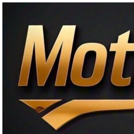
Ir
al
contenido