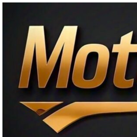
Ir
al
contenido