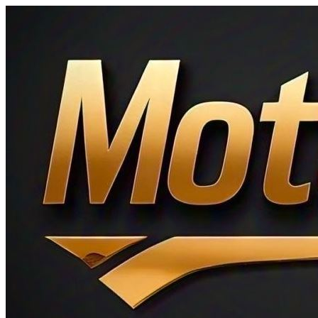
Ir
al
contenido