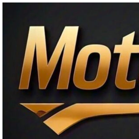
Ir
al
contenido