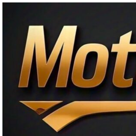
Ir
al
contenido