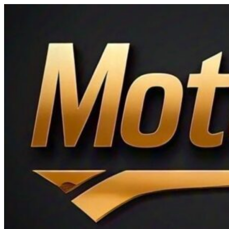
Ir
al
contenido