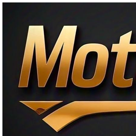
Ir
al
contenido