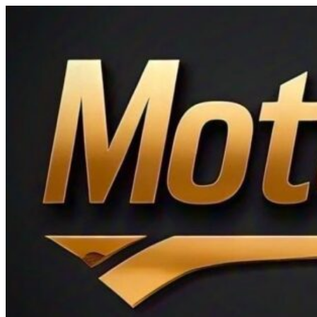
Ir
al
contenido