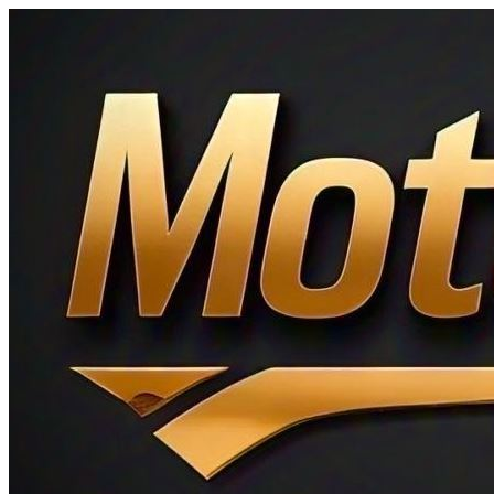
Ir
al
contenido