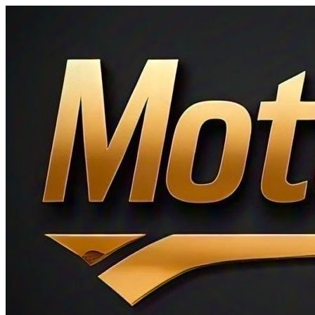
Ir
al
contenido