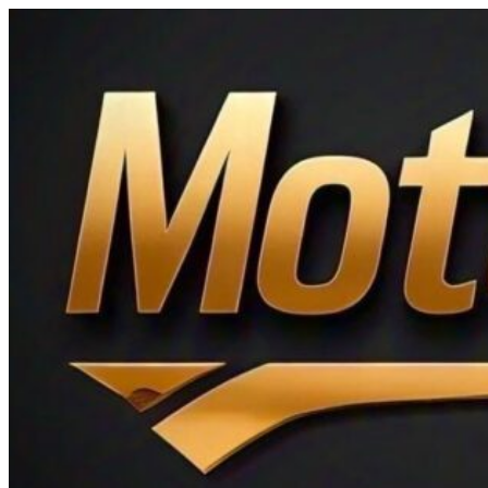
Ir
al
contenido