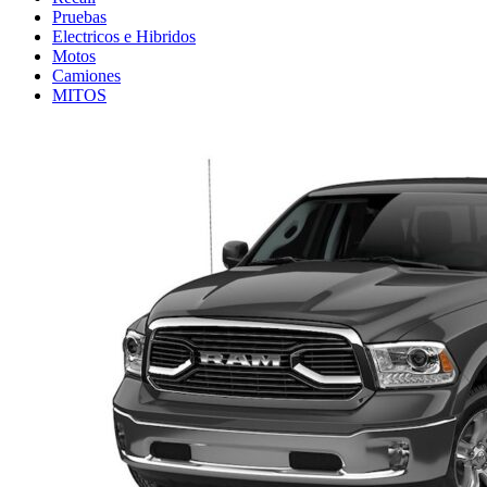
Pruebas
Electricos e Hibridos
Motos
Camiones
MITOS