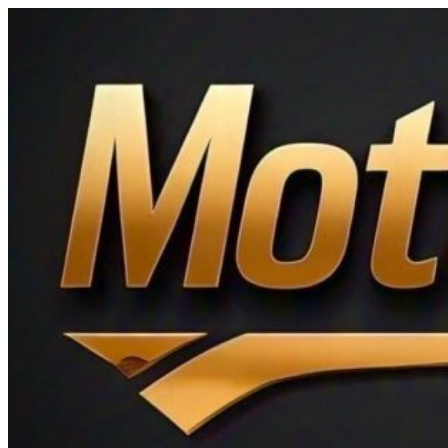
Ir
al
contenido