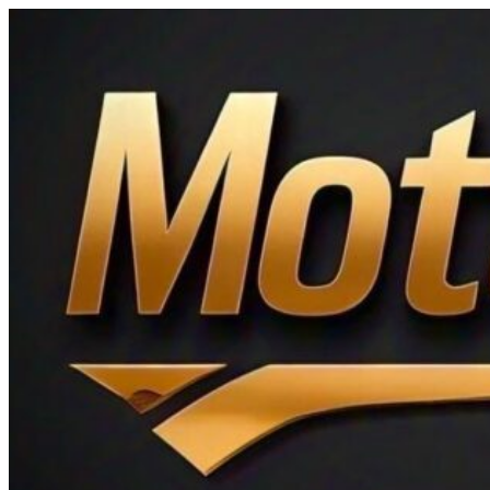
Ir
al
contenido