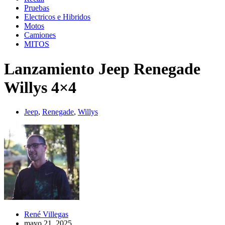
Pruebas
Electricos e Hibridos
Motos
Camiones
MITOS
Lanzamiento Jeep Renegade
Willys 4×4
Jeep
,
Renegade
,
Willys
René Villegas
mayo 21, 2025