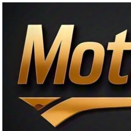
Ir
al
contenido