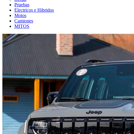
Pruebas
Electricos e Hibridos
Motos
Camiones
MITOS