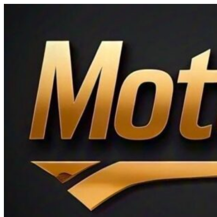
Ir
al
contenido