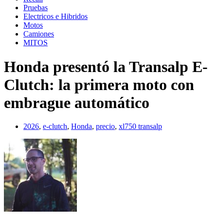
Pruebas
Electricos e Hibridos
Motos
Camiones
MITOS
Honda presentó la Transalp E-
Clutch: la primera moto con
embrague automático
2026
,
e-clutch
,
Honda
,
precio
,
xl750 transalp