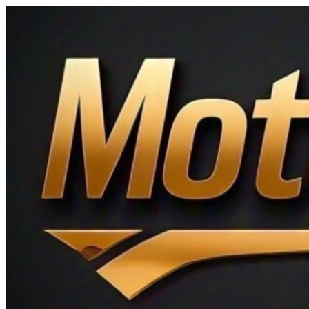
Ir
al
contenido