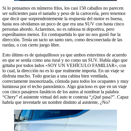
Si lo pensamos en números fríos, los casi 150 caballos no parecen
ser suficientes para el tamaño y peso de la carrocería, pero tenemos
que decir que sorprendentemente la respuesta del motor es buena,
hasta nos olvidamos un poco de que era una SUV con hasta cinco
personas abordo. Aclaremos, no es rabiosa ni deportiva, pero
esperábamos menos. En contrapartida lo que no nos gustó fue la
dirección. Tenía un tacto un tanto raro, como desconectada de las
ruedas, o con cierto juego libre.
Esto último es de quisquillosos ya que ambos estuvimos de acuerdo
en que se sentía como una rural y no como un SUV. Había algo que
gritaba por todos lados «SOY UN VEHÍCULO FAMILIAR», con
lo cual, la dirección no es lo que realmente importa. En un viaje se
disfruta mucho. Todo gracias a una cabina bien ventilada,
correctamente insonorizada, cómoda para todos los ocupantes y muy
luminosa por el techo panorámico. Algo gracioso es que en un viaje
con cinco pasajeros fanáticos de los autos al nombrar la palabra
“Chery” el asistente virtual del auto te contesta “¿Qué pasa?”. Capaz
habría que inventarle un nombre distinto al asistente, ¿No?