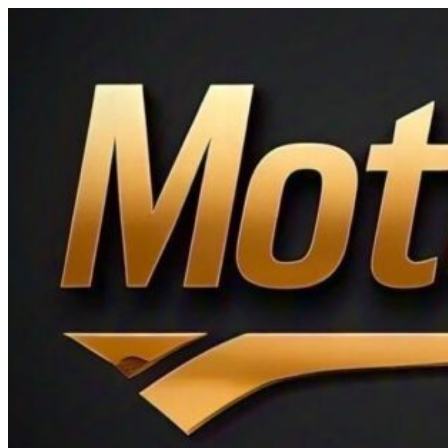
Ir
al
contenido