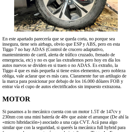
En este apartado parecería que se queda corta, no porque sea
insegura, tiene seis airbags, obvio que ESP y ABS, pero en esta
Tiggo 7 no hay ADAS (Control de crucero adaptativo,
mantenimiento de carril, alerta de tráfico cruzado, frenado de
emergencia, etc) y no es que las extrañemos pero hoy en día los
autos nuevos se dividen en si traen o no ADAS. Es extraño, la
Tiggo 4 que es más pequeña si tiene estos elementos, pero nobleza
obliga, vale aclarar que es más cara. Claramente fue un artilugio de
la marca para posicionar por debajo de los 16.000 dólares FOB y
entrar vía el cupo de autos electrificados sin impuesto extrazona.
MOTOR
Si pasamos a lo mecánico cuenta con un motor 1.5T de 147cv y
230nm con una mini batería de 48v que asiste el arranque (De ahí la
«micro hibridación») asociado a una caja CVT. Acá pasa algo
similar que con la seguridad, si querés la mecánica full hybrid para