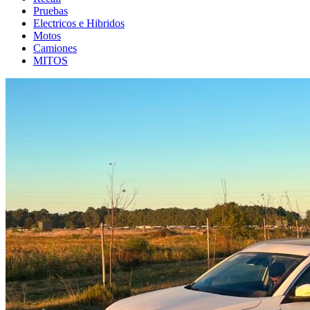
Pruebas
Electricos e Hibridos
Motos
Camiones
MITOS