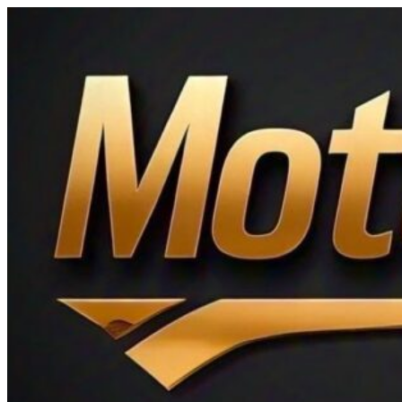
Ir
al
contenido