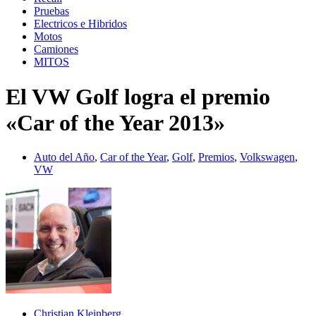
Pruebas
Electricos e Hibridos
Motos
Camiones
MITOS
El VW Golf logra el premio
«Car of the Year 2013»
Auto del Año
,
Car of the Year
,
Golf
,
Premios
,
Volkswagen
,
VW
Christian Kleinberg