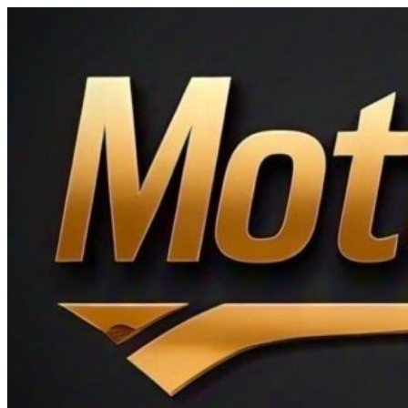
Ir
al
contenido