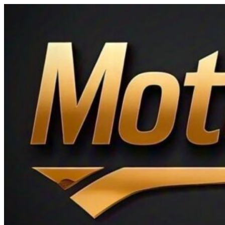
Ir
al
contenido