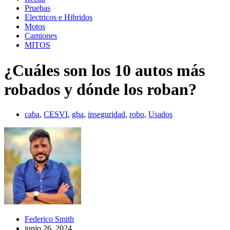
Pruebas
Electricos e Hibridos
Motos
Camiones
MITOS
¿Cuáles son los 10 autos más
robados y dónde los roban?
caba
,
CESVI
,
gba
,
inseguridad
,
robo
,
Usados
Federico Smith
junio 26, 2024