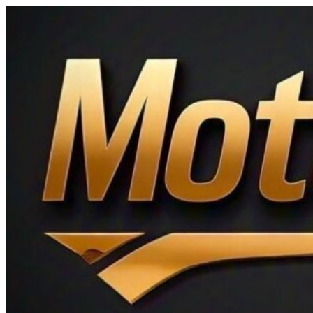
Ir
al
contenido