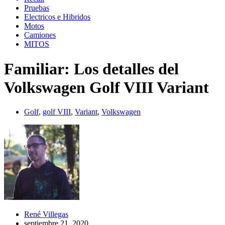
Pruebas
Electricos e Hibridos
Motos
Camiones
MITOS
Familiar: Los detalles del
Volkswagen Golf VIII Variant
Golf
,
golf VIII
,
Variant
,
Volkswagen
René Villegas
septiembre 21, 2020