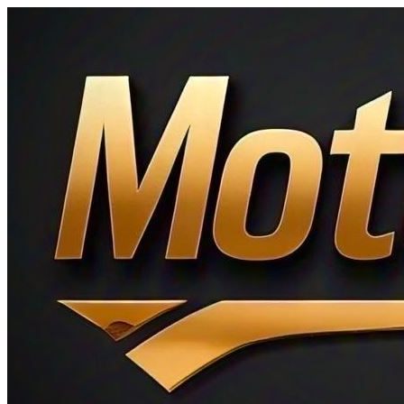
Ir
al
contenido