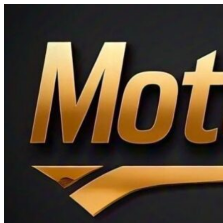
Ir
al
contenido