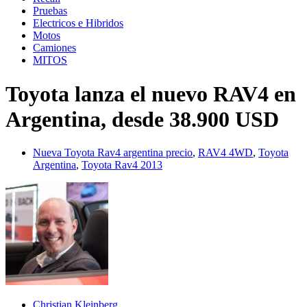
Pruebas
Electricos e Hibridos
Motos
Camiones
MITOS
Toyota lanza el nuevo RAV4 en
Argentina, desde 38.900 USD
Nueva Toyota Rav4 argentina precio
,
RAV4 4WD
,
Toyota
Argentina
,
Toyota Rav4 2013
Christian Kleinberg