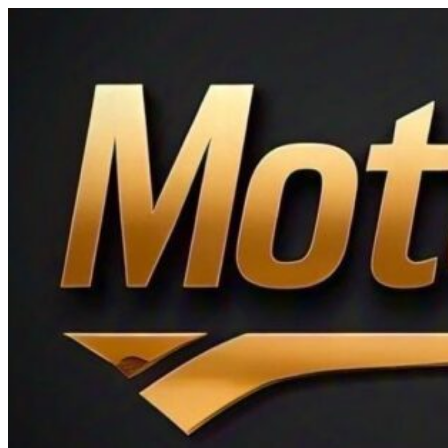
Ir
al
contenido