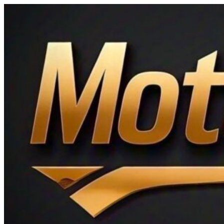
Ir
al
contenido