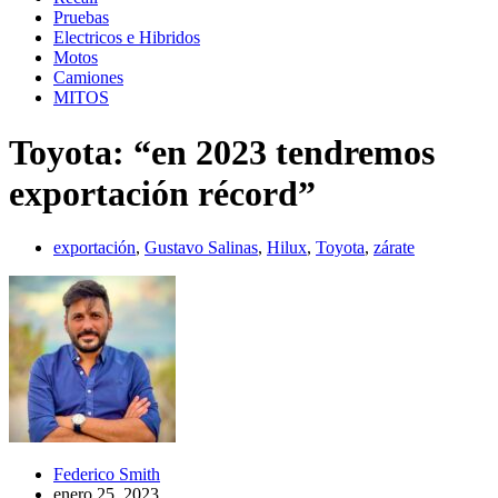
Pruebas
Electricos e Hibridos
Motos
Camiones
MITOS
Toyota: “en 2023 tendremos
exportación récord”
exportación
,
Gustavo Salinas
,
Hilux
,
Toyota
,
zárate
Federico Smith
enero 25, 2023