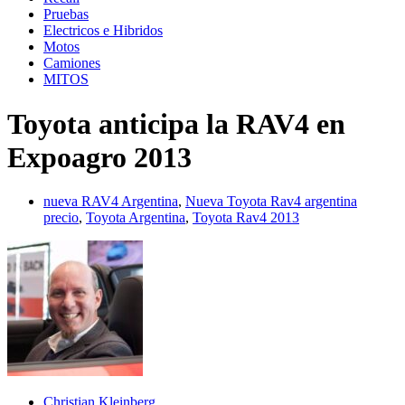
Pruebas
Electricos e Hibridos
Motos
Camiones
MITOS
Toyota anticipa la RAV4 en
Expoagro 2013
nueva RAV4 Argentina
,
Nueva Toyota Rav4 argentina
precio
,
Toyota Argentina
,
Toyota Rav4 2013
Christian Kleinberg