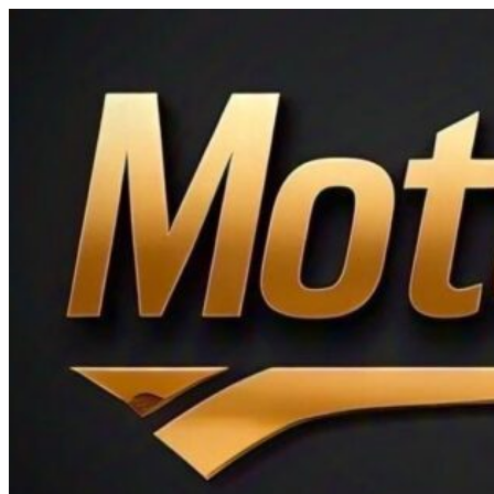
Ir
al
contenido