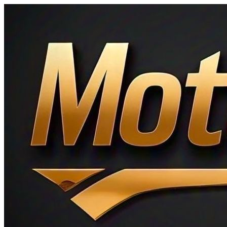
Ir
al
contenido