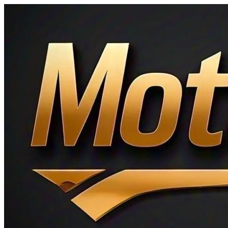
Ir
al
contenido