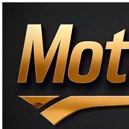
Ir
al
contenido