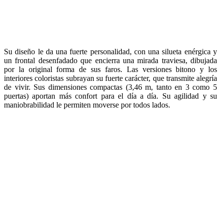
Las tecnologías útiles también están muy presentes, con
equipamientos fáciles de utilizar como la pantalla táctil de 7»o la
tecnología Mirror Screen, que permite duplicar y utilizar las
aplicaciones que tenemos en el smartphone desde la pantalla táctil.
El nuevo Citroën C1 puede disponer además de un sistema de
acceso y arranque manos libres, de una cámara de marcha atrás, así
como del sistema de ayuda al arranque en pendiente («hill assist»).
Otro punto fuerte del nuevo Citroën C1 es su uso económico,
gracias a un peso reducido (840 Kg) y a sus motores nafteros de
última generación, que le permiten situarse al mejor nivel de su
segmento en consumo (3,8 l /100 Km en la versión VTi 68 S&S).