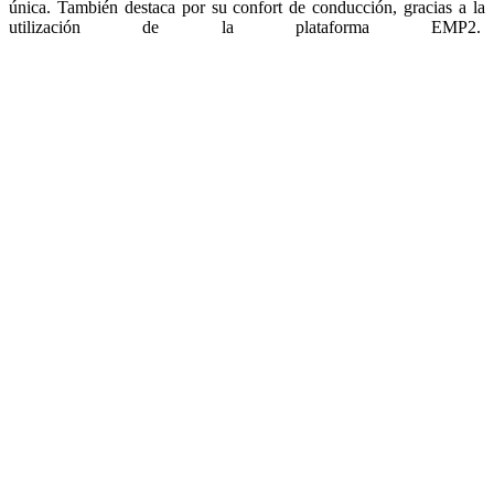
El concept-car C4 Cactus Airflow 2L es un laboratorio de ideas que
reune tecnologías y conocimiento, que reflejan la voluntad y la
capacidad de Citroën para innovar y responder a los retos
automovilísticos de presente y el futuro, al presentar un vehículo del
segmento C amplio, polivalente y económico, que consume menos
de 2l/100 Km. La gran densidad de tráfico urbano, las exigencias
medioambientales y la presión económica han situado al consumo
de combustible como una de las preocupaciones principales de los
conductores.