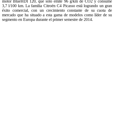
Se trata de un verdadero reconocimiento al saber hacer y la
experiencia de Citroën en este mercado, con más de 142.000
pedidos desde su lanzamiento comercial, hace poco más de un año.
Con cerca de 2/3 de las ventas realizadas en versiones de alta gama,
el Citroën C4 Picasso convence por sus puntos fuertes: diseño
depurado y expresivo, líneas dinámicas y una identidad luminosa
única. También destaca por su confort de conducción, gracias a la
utilización de la plataforma EMP2.