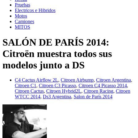
Pruebas
Electricos e Hibridos
Motos
Camiones
MITOS
SALÓN DE PARÍS 2014:
Citroën muestra todos sus
modelos junto a DS
C4 Cactus Airflow 2L
,
Citroen Airbump
,
Citroen Argentina
,
Citroen C1
,
Citroen C3 Picasso
,
Citroen C4 Picasso 2014
,
Citroen Cactus
,
Citroen Hybrid2L
,
Citroen Racing
,
Citroen
WTCC 2014
,
Ds3 Argentina
,
Salon de París 2014