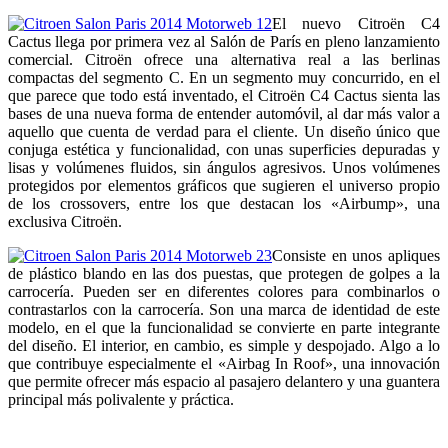
El nuevo Citroën C4
Cactus llega por primera vez al Salón de París en pleno lanzamiento
comercial. Citroën ofrece una alternativa real a las berlinas
compactas del segmento C. En un segmento muy concurrido, en el
que parece que todo está inventado, el Citroën C4 Cactus sienta las
bases de una nueva forma de entender automóvil, al dar más valor a
aquello que cuenta de verdad para el cliente. Un diseño único que
conjuga estética y funcionalidad, con unas superficies depuradas y
lisas y volúmenes fluidos, sin ángulos agresivos. Unos volúmenes
protegidos por elementos gráficos que sugieren el universo propio
de los crossovers, entre los que destacan los «Airbump», una
exclusiva Citroën.
Consiste en unos apliques
de plástico blando en las dos puestas, que protegen de golpes a la
carrocería. Pueden ser en diferentes colores para combinarlos o
contrastarlos con la carrocería. Son una marca de identidad de este
modelo, en el que la funcionalidad se convierte en parte integrante
del diseño. El interior, en cambio, es simple y despojado. Algo a lo
que contribuye especialmente el «Airbag In Roof», una innovación
que permite ofrecer más espacio al pasajero delantero y una guantera
principal más polivalente y práctica.
Ofrece una caja de