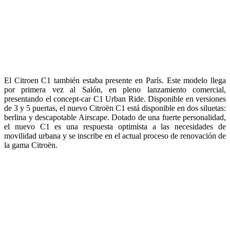
Su diseño le da una fuerte personalidad, con una silueta enérgica y
un frontal desenfadado que encierra una mirada traviesa, dibujada
por la original forma de sus faros. Las versiones bitono y los
interiores coloristas subrayan su fuerte carácter, que transmite alegría
de vivir. Sus dimensiones compactas (3,46 m, tanto en 3 como 5
puertas) aportan más confort para el día a día. Su agilidad y su
maniobrabilidad le permiten moverse por todos lados.