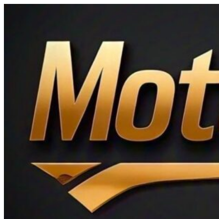
Ir
al
contenido