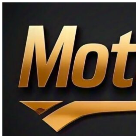
Ir
al
contenido