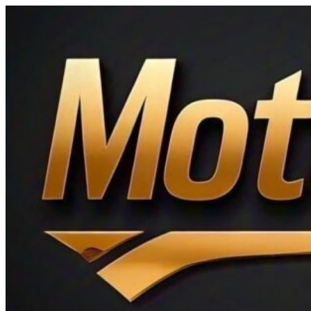
Ir
al
contenido