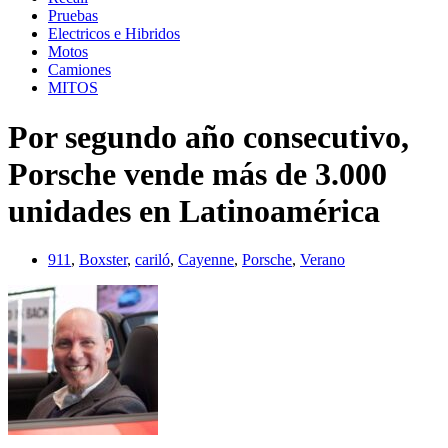
Pruebas
Electricos e Hibridos
Motos
Camiones
MITOS
Por segundo año consecutivo,
Porsche vende más de 3.000
unidades en Latinoamérica
911
,
Boxster
,
cariló
,
Cayenne
,
Porsche
,
Verano