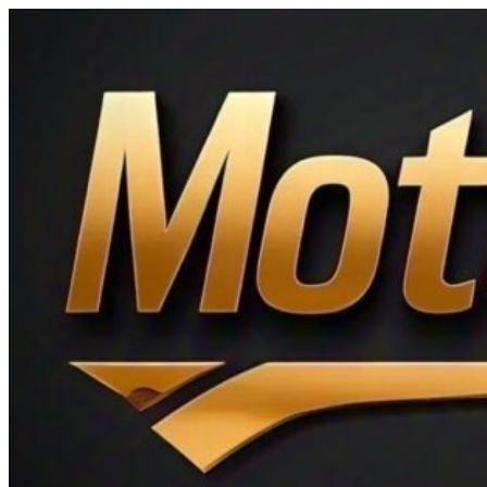
Ir
al
contenido