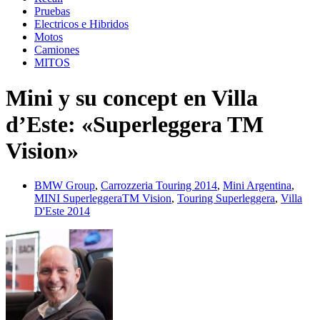
Pruebas
Electricos e Hibridos
Motos
Camiones
MITOS
Mini y su concept en Villa
d’Este: «Superleggera TM
Vision»
BMW Group
,
Carrozzeria Touring 2014
,
Mini Argentina
,
MINI SuperleggeraTM Vision
,
Touring Superleggera
,
Villa
D'Este 2014