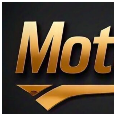
Ir
al
contenido