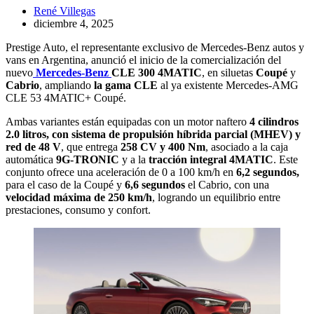
René Villegas
diciembre 4, 2025
Prestige Auto, el representante exclusivo de Mercedes-Benz autos y
vans en Argentina, anunció el inicio de la comercialización del
nuevo
Mercedes-Benz
CLE 300 4MATIC
, en siluetas
Coupé
y
Cabrio
, ampliando
la gama CLE
al ya existente Mercedes-AMG
CLE 53 4MATIC+ Coupé.
Ambas variantes están equipadas con un motor naftero
4 cilindros
2.0 litros, con sistema de propulsión híbrida parcial (MHEV) y
red de 48 V
, que entrega
258 CV y 400 Nm
, asociado a la caja
automática
9G-TRONIC
y a la
tracción integral 4MATIC
. Este
conjunto ofrece una aceleración de 0 a 100 km/h en
6,2 segundos,
para el caso de la Coupé y
6,6 segundos
el Cabrio, con una
velocidad máxima de 250 km/h
, logrando un equilibrio entre
prestaciones, consumo y confort.