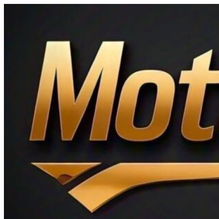
Ir
al
contenido