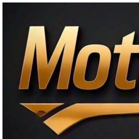
Ir
al
contenido