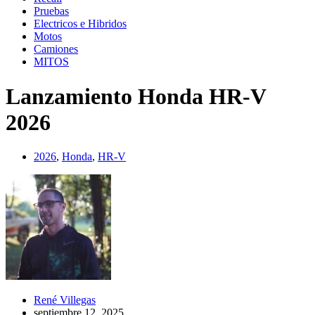
Pruebas
Electricos e Hibridos
Motos
Camiones
MITOS
Lanzamiento Honda HR-V
2026
2026
,
Honda
,
HR-V
René Villegas
septiembre 12, 2025