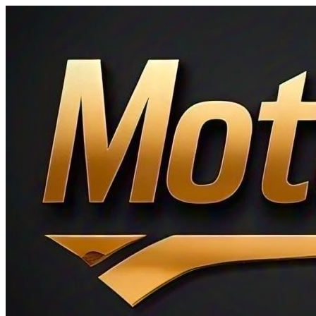
Ir
al
contenido